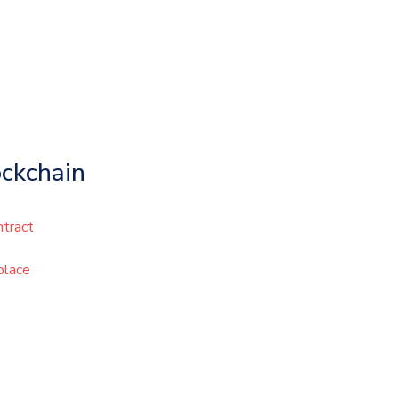
ckchain
tract
place