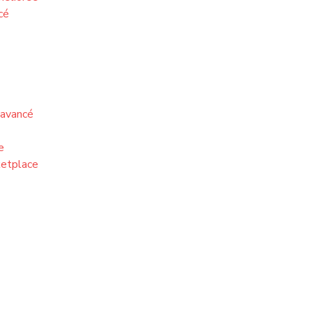
cé
avancé
e
etplace